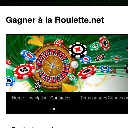
Skip
to
Gagner à la Roulette.net
content
Home
Inscription
Contactez-
Témoignages
Connexio
moi