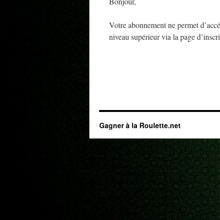
Bonjour,
Votre abonnement ne permet d’accéd
niveau supérieur via la page d’inscri
Gagner à la Roulette.net