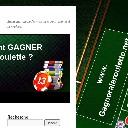
Stratégies, méthodes et astuces pour gagner à
la roulette.
Recherche