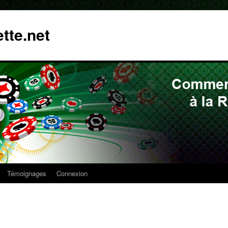
tte.net
Témoignages
Connexion